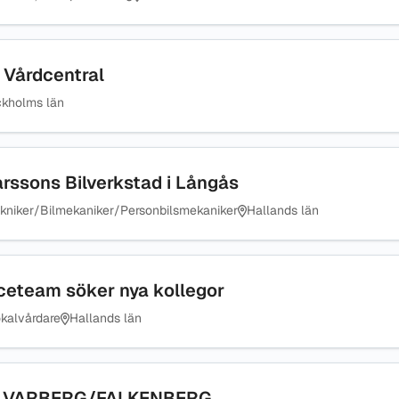
 Vårdcentral
ckholms län
arssons Bilverkstad i Långås
kniker/Bilmekaniker/Personbilsmekaniker
Hallands län
iceteam söker nya kollegor
kalvårdare
Hallands län
rid VARBERG/FALKENBERG