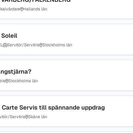
kalvårdare
Hallands län
 Soleil
EL
Servitör/Servitris
Stockholms län
angstjärna?
ris
Stockholms län
a Carte Servis till spännande uppdrag
itör/Servitris
Skåne län