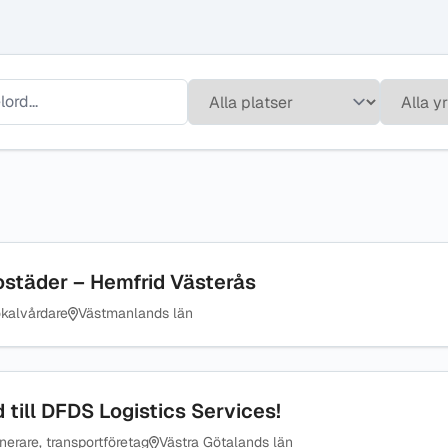
bostäder – Hemfrid Västerås
kalvårdare
Västmanlands län
d till DFDS Logistics Services!
nerare, transportföretag
Västra Götalands län