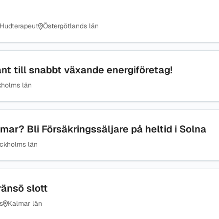
Hudterapeut
Östergötlands län
nt till snabbt växande energiföretag!
kholms län
mar? Bli Försäkringssäljare på heltid i Solna
ckholms län
ränsö slott
s
Kalmar län