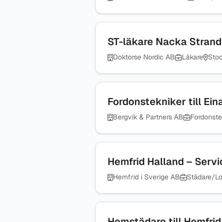
ST-läkare Nacka Strand
Doktorse Nordic AB
Läkare
Sto
Fordonstekniker till Ein
Bergvik & Partners AB
Fordonste
Hemfrid Halland – Serv
Hemfrid i Sverige AB
Städare/Lo
Hemstädare till Hemf