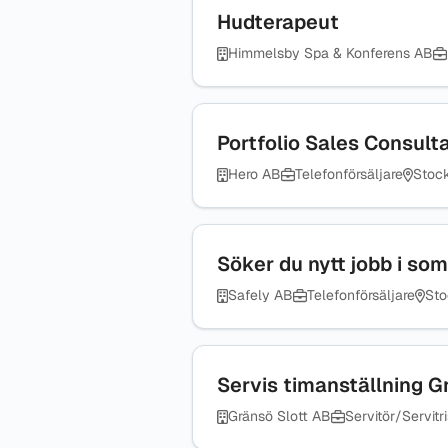
Hudterapeut
Himmelsby Spa & Konferens AB
Portfolio Sales Consulta
Hero AB
Telefonförsäljare
Stoc
Söker du nytt jobb i som
Safely AB
Telefonförsäljare
Sto
Servis timanställning G
Gränsö Slott AB
Servitör/Servitri