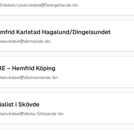
Städare/Lokalvårdare
Östergötlands län
mfrid Karlstad Hagalund/Dingelsundet
kalvårdare
Värmlands län
 – Hemfrid Köping
kalvårdare
Västmanlands län
alist i Skövde
kalvårdare
Västra Götalands län