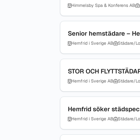
Himmelsby Spa & Konferens AB
Senior hemstädare – He
Hemfrid i Sverige AB
Städare/Lo
STOR OCH FLYTTSTÄDARE
Hemfrid i Sverige AB
Städare/Lo
Hemfrid söker städspeci
Hemfrid i Sverige AB
Städare/Lo