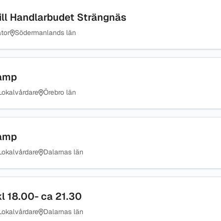
till Handlarbudet Strängnäs
ator
Södermanlands län
Camp
Lokalvårdare
Örebro län
Camp
Lokalvårdare
Dalarnas län
kl 18.00- ca 21.30
Lokalvårdare
Dalarnas län