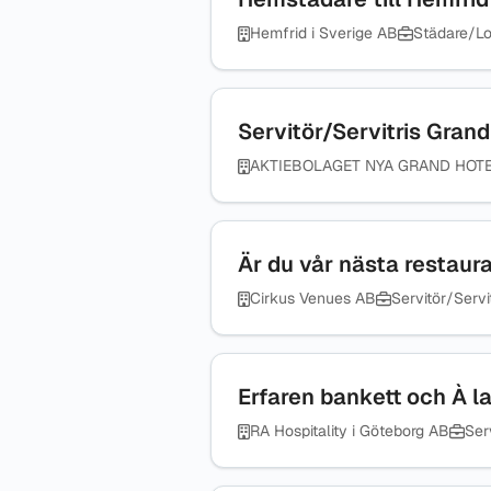
Hemfrid i Sverige AB
Städare/Lo
Servitör/Servitris Grand
AKTIEBOLAGET NYA GRAND HOT
Är du vår nästa restaur
Cirkus Venues AB
Servitör/Servit
Erfaren bankett och À l
RA Hospitality i Göteborg AB
Serv