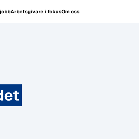
 jobb
Arbetsgivare i fokus
Om oss
det