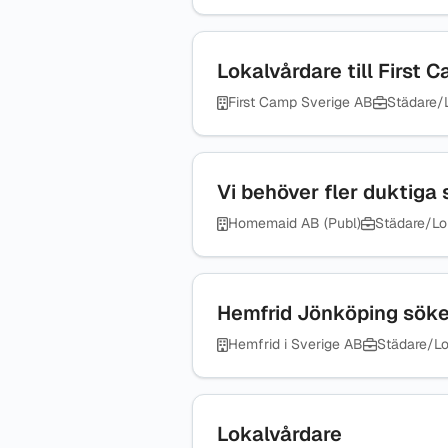
Lokalvårdare till First 
First Camp Sverige AB
Städare/
Vi behöver fler duktiga 
Homemaid AB (Publ)
Städare/Lo
Hemfrid Jönköping söker 
Hemfrid i Sverige AB
Städare/Lo
Lokalvårdare