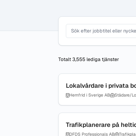
Plats
Yrke
Totalt 3,555 lediga tjänster
Lokalvårdare i privata 
Hemfrid i Sverige AB
Städare/Lo
Trafikplanerare på helti
DFDS Professionals AB
Trafikpla