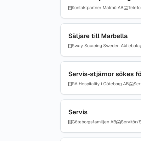
Kontaktpartner Malmö AB
Telefo
Säljare till Marbella
Sway Sourcing Sweden Aktiebola
Servis-stjärnor sökes f
RA Hospitality i Göteborg AB
Serv
Servis
Göteborgsfamiljen AB
Servitör/S