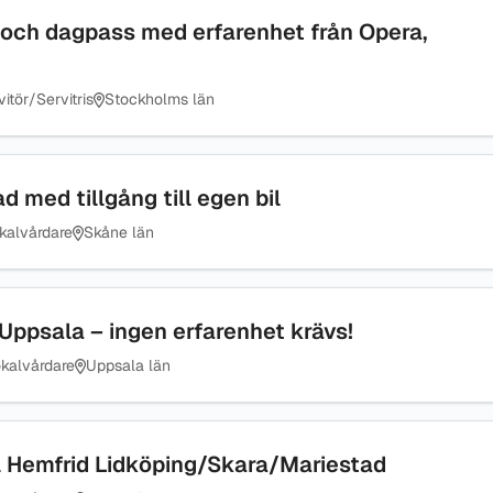
- och dagpass med erfarenhet från Opera,
itör/Servitris
Stockholms län
d med tillgång till egen bil
kalvårdare
Skåne län
 Uppsala – ingen erfarenhet krävs!
kalvårdare
Uppsala län
ill Hemfrid Lidköping/Skara/Mariestad