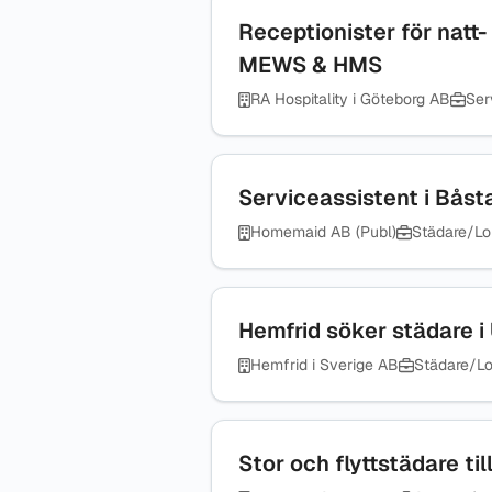
Receptionister för natt
MEWS & HMS
RA Hospitality i Göteborg AB
Serv
Serviceassistent i Båsta
Homemaid AB (Publ)
Städare/Lo
Hemfrid söker städare i
Hemfrid i Sverige AB
Städare/Lo
Stor och flyttstädare t