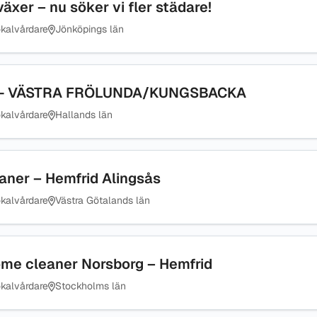
äxer – nu söker vi fler städare!
kalvårdare
Jönköpings län
rid- VÄSTRA FRÖLUNDA/KUNGSBACKA
kalvårdare
Hallands län
ner – Hemfrid Alingsås
kalvårdare
Västra Götalands län
me cleaner Norsborg – Hemfrid
kalvårdare
Stockholms län