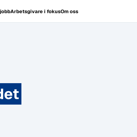
 jobb
Arbetsgivare i fokus
Om oss
det