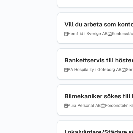
Vill du arbeta som kont
Hemfrid i Sverige AB
Kontorsstä
Bankettservis till höste
RA Hospitality i Göteborg AB
Serv
Bilmekaniker sökes till 
Aura Personal AB
Fordonsteknik
Lokalvårdare/Städare s