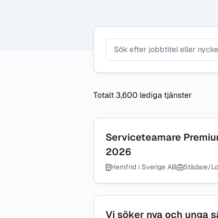
Plats
Yrke
Totalt 3,600 lediga tjänster
Serviceteamare Premiu
2026
Hemfrid i Sverige AB
Städare/Lo
Vi söker nya och unga sä