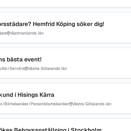
orsstädare? Hemfrid Köping söker dig!
dare
Västmanlands län
ns bästa event!
itör/Servitris
Västra Götalands län
kund i Hisings Kärra
er/Bilmekaniker/Personbilsmekaniker
Västra Götalands län
ökes Behovsanställning i Stockholm