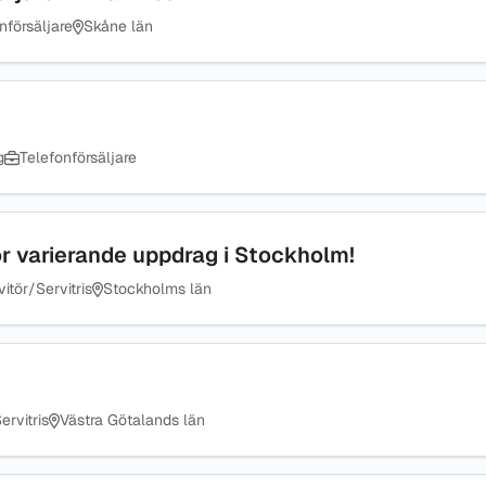
nförsäljare
Skåne län
g
Telefonförsäljare
ör varierande uppdrag i Stockholm!
itör/Servitris
Stockholms län
ervitris
Västra Götalands län