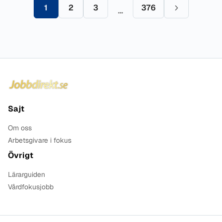
1
2
3
376
…
Sida
Sida
Sida
Sida
Nästa sida
Sidfot
Sajt
Om oss
Arbetsgivare i fokus
Övrigt
Lärarguiden
Vårdfokusjobb