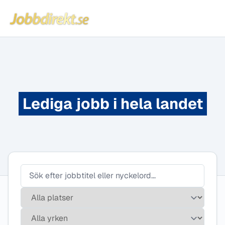
Jobbdirekt
Hoppa till innehåll
Lediga jobb i hela landet
Plats
Yrke