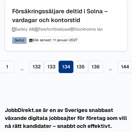
Försäkringssäljare deltid i Solna –
vardagar och kontorstid
Safely AB
Telefonförsäljare
Stockholms län
Sök senast: 11 januari 2027
Deltid
1
132
133
134
135
136
144
…
…
egående sida
Sida
Sida
Sida
Sida
Sida
Sida
Sid
JobbDirekt.se är en av Sveriges snabbast
växande digitala jobbsajter för företag som vill
nå rätt kandidater – snabbt och effektivt.