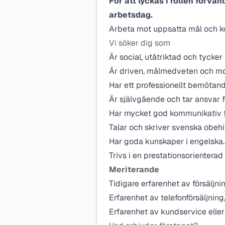
För att lyckas i rollen förvä
arbetsdag.
Arbeta mot uppsatta mål och kon
Vi söker dig som
Är social, utåtriktad och tycke
Är driven, målmedveten och mot
Har ett professionellt bemötan
Är självgående och tar ansvar fö
Har mycket god kommunikativ 
Talar och skriver svenska obehi
Har goda kunskaper i engelska.
Trivs i en prestationsorienterad
Meriterande
Tidigare erfarenhet av försäljnin
Erfarenhet av telefonförsäljning
Erfarenhet av kundservice elle