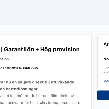
Ar
 | Garantilön + Hög provision
No
ds län
Ing
Sök senast:
15 augusti 2026
arb
Mer
ar nu en säljare direkt till ett växande
och batterilösningar.
 vilket innebär att du blir anställd direkt av
raft ansvarar för hela rekryteringsprocessen.