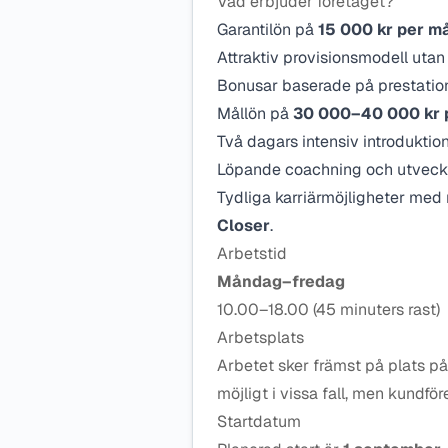
Vad erbjuder företaget?
Garantilön på
15 000 kr per m
Attraktiv provisionsmodell utan
Bonusar baserade på prestatio
Mållön på
30 000–40 000 kr 
Två dagars intensiv introduktion
Löpande coachning och utveckl
Tydliga karriärmöjligheter med m
Closer
.
Arbetstid
Måndag–fredag
10.00–18.00 (45 minuters rast)
Arbetsplats
Arbetet sker främst på plats på
möjligt i vissa fall, men kundför
Startdatum