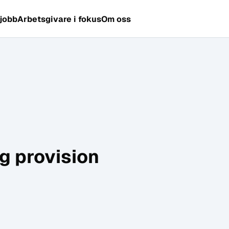
 jobb
Arbetsgivare i fokus
Om oss
ög provision