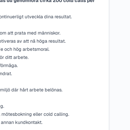
ntas du genomföra cirka 200 cold calls per
tinuerligt utveckla dina resultat.
r om att prata med människor.
iveras av att nå höga resultat.
de och hög arbetsmoral.
r ditt arbete.
förmåga.
ndrat.
 miljö där hårt arbete belönas.
g.
, mötesbokning eller cold calling.
r annan kundkontakt.