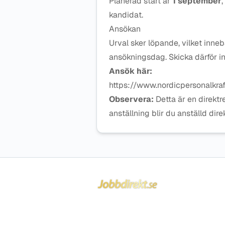
Planerad start är
1 september
,
kandidat.
Ansökan
Urval sker löpande, vilket innebä
ansökningsdag. Skicka därför in
Ansök här:
https://www.nordicpersonalkraf
Observera:
Detta är en direktr
anställning blir du anställd dir
Sidfot