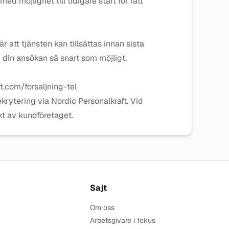
 med möjlighet till tidigare start för rätt
r att tjänsten kan tillsättas innan sista
 din ansökan så snart som möjligt.
t.com/forsaljning-tel
ekrytering via Nordic Personalkraft. Vid
ekt av kundföretaget.
Sajt
Om oss
Arbetsgivare i fokus