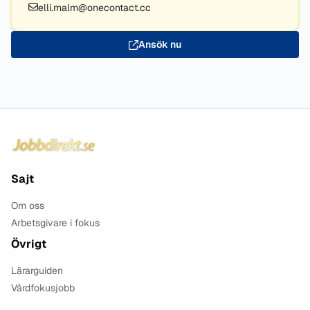
elli.malm@onecontact.cc
Ansök nu
Sidfot
Sajt
Om oss
Arbetsgivare i fokus
Övrigt
Lärarguiden
Vårdfokusjobb