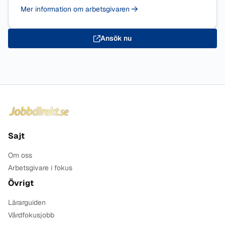
Mer information om arbetsgivaren
Ansök nu
Sidfot
Sajt
Om oss
Arbetsgivare i fokus
Övrigt
Lärarguiden
Vårdfokusjobb