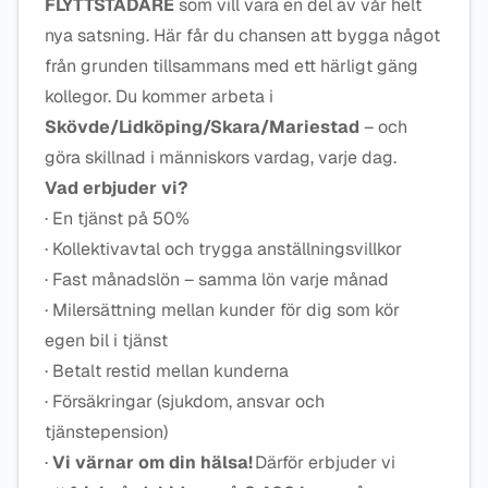
FLYTTSTÄDARE
som vill vara en del av vår helt
nya satsning. Här får du chansen att bygga något
från grunden tillsammans med ett härligt gäng
kollegor. Du kommer arbeta i
Skövde/Lidköping/Skara/Mariestad
– och
göra skillnad i människors vardag, varje dag.
Vad erbjuder vi?
· En tjänst på 50%
· Kollektivavtal och trygga anställningsvillkor
· Fast månadslön – samma lön varje månad
· Milersättning mellan kunder för dig som kör
egen bil i tjänst
· Betalt restid mellan kunderna
· Försäkringar (sjukdom, ansvar och
tjänstepension)
·
Vi värnar om din hälsa!
Därför erbjuder vi