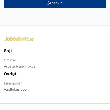
Ansök nu
Sidfot
Sajt
Om oss
Arbetsgivare i fokus
Övrigt
Lärarguiden
Vårdfokusjobb