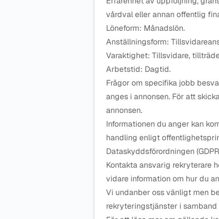
Erfarenhet av uppföljning, gran
vårdval eller annan offentlig fi
Löneform: Månadslön.
Anställningsform: Tillsvidareans
Varaktighet: Tillsvidare, tillträ
Arbetstid: Dagtid.
Frågor om specifika jobb besva
anges i annonsen. För att skick
annonsen.
Informationen du anger kan kom
handling enligt offentlighetspr
Dataskyddsförordningen (GDPR
Kontakta ansvarig rekryterare h
vidare information om hur du a
Vi undanber oss vänligt men b
rekryteringstjänster i samban