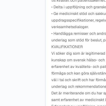
till kvalitet och patientsäkerhet.
• Delta i uppföljning och gransk
• Ge medicinskt stöd och sakku
uppdragsspecifikationer, regelv
verksamhetsdialoger.
• Handlägga remisser och andr
underlag som stöd för beslut, p
KVALIFIKATIONER
Vi söker dig som är legitimerad
kunskap om svensk hälso- och s
erfarenhet av kvalitets- och p
förmåga och kan göra självstä
väl i tal och skrift och har för
underlag och rekommendatione
Det är meriterande om du har 
samt erfarenhet av medicinskt 