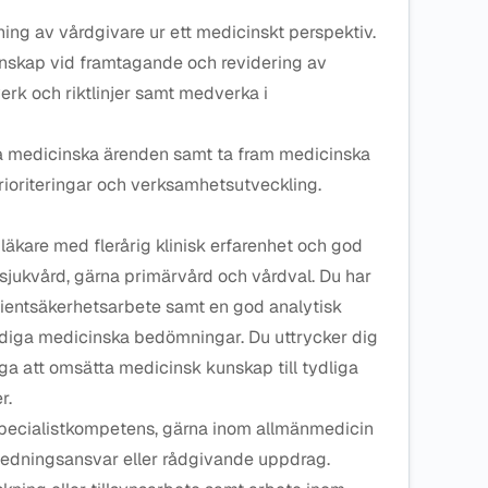
ning av vårdgivare ur ett medicinskt perspektiv.
nskap vid framtagande och revidering av
erk och riktlinjer samt medverka i
a medicinska ärenden samt ta fram medicinska
rioriteringar och verksamhetsutveckling.
 läkare med flerårig klinisk erfarenhet och god
jukvård, gärna primärvård och vårdval. Du har
atientsäkerhetsarbete samt en god analytisk
ndiga medicinska bedömningar. Du uttrycker dig
måga att omsätta medicinsk kunskap till tydliga
r.
specialistkompetens, gärna inom allmänmedicin
ledningsansvar eller rådgivande uppdrag.