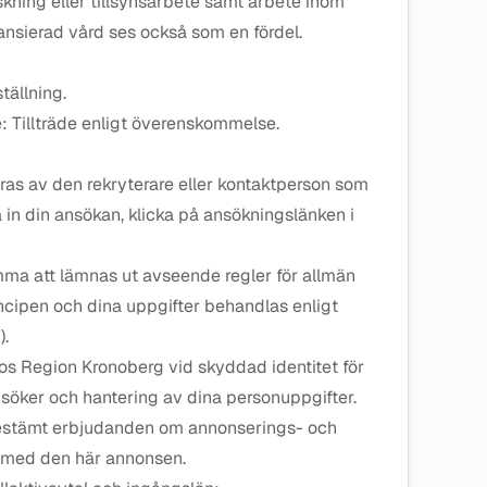
skning eller tillsynsarbete samt arbete inom
nansierad vård ses också som en fördel.
tällning.
de: Tillträde enligt överenskommelse.
ras av den rekryterare eller kontaktperson som
a in din ansökan, klicka på ansökningslänken i
ma att lämnas ut avseende regler för allmän
incipen och dina uppgifter behandlas enligt
).
os Region Kronoberg vid skyddad identitet för
nsöker och hantering av dina personuppgifter.
estämt erbjudanden om annonserings- och
d med den här annonsen.