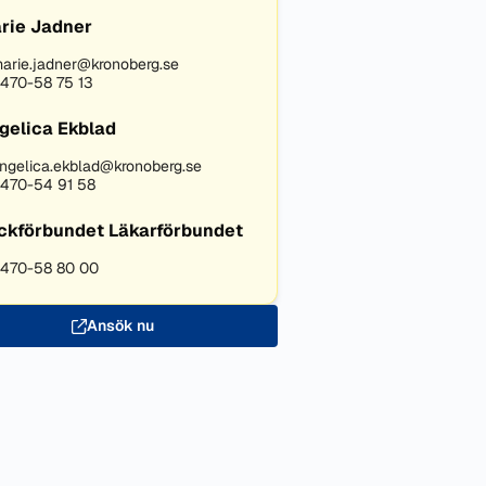
rie Jadner
arie.jadner@kronoberg.se
470-58 75 13
gelica Ekblad
ngelica.ekblad@kronoberg.se
470-54 91 58
ckförbundet Läkarförbundet
470-58 80 00
Ansök nu