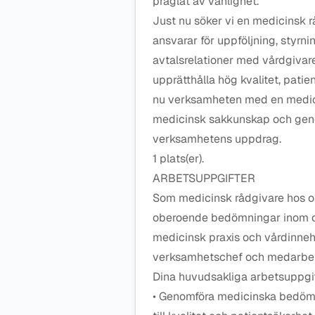
präglat av vänlighet.
Just nu söker vi en medicinsk 
ansvarar för uppföljning, styrn
avtalsrelationer med vårdgivare
upprätthålla hög kvalitet, pati
nu verksamheten med en medicins
medicinsk sakkunskap och gen
verksamhetens uppdrag.
1 plats(er).
ARBETSUPPGIFTER
Som medicinsk rådgivare hos o
oberoende bedömningar inom om
medicinsk praxis och vårdinnehål
verksamhetschef och medarbeta
Dina huvudsakliga arbetsuppgif
• Genomföra medicinska bedömn