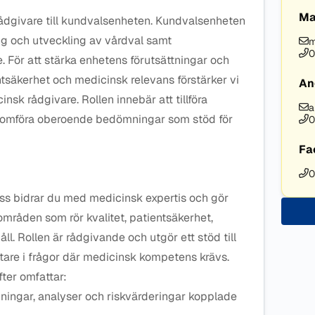
Ma
rådgivare till kundvalsenheten. Kundvalsenheten
ing och utveckling av vårdval samt
m
0
. För att stärka enhetens förutsättningar och
entsäkerhet och medicinsk relevans förstärker vi
An
k rådgivare. Rollen innebär att tillföra
a
omföra oberoende bedömningar som stöd för
0
Fa
0
ss bidrar du med medicinsk expertis och gör
råden som rör kvalitet, patientsäkerhet,
l. Rollen är rådgivande och utgör ett stöd till
re i frågor där medicinsk kompetens krävs.
ter omfattar:
ingar, analyser och riskvärderingar kopplade