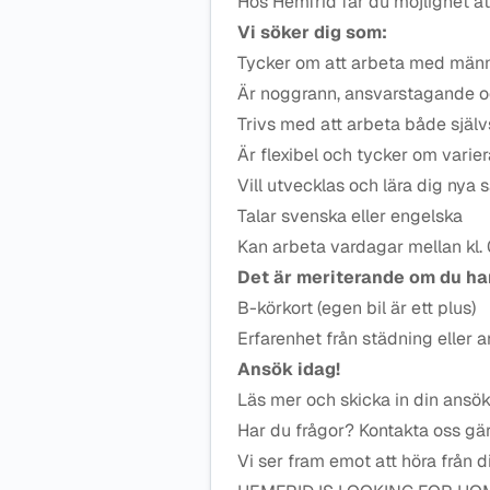
Hos Hemfrid får du möjlighet att
Vi söker dig som:
Tycker om att arbeta med männ
Är noggrann, ansvarstagande 
Trivs med att arbeta både själ
Är flexibel och tycker om vari
Vill utvecklas och lära dig nya 
Talar svenska eller engelska
Kan arbeta vardagar mellan kl.
Det är meriterande om du ha
B-körkort (egen bil är ett plus)
Erfarenhet från städning eller 
Ansök idag!
Läs mer och skicka in din ansö
Har du frågor? Kontakta oss gä
Vi ser fram emot att höra från d