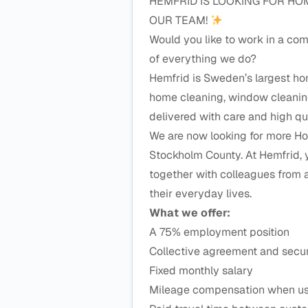
HEMFRID IS LOOKING FOR HO
OUR TEAM!
Would you like to work in a com
of everything we do?
Hemfrid is Sweden’s largest h
home cleaning, window cleanin
delivered with care and high qua
We are now looking for more Ho
Stockholm County. At Hemfrid, y
together with colleagues from a
their everyday lives.
What we offer:
A 75% employment position
Collective agreement and secu
Fixed monthly salary
Mileage compensation when usi