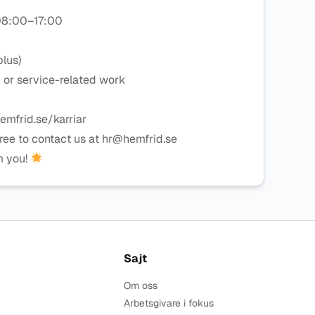
08:00–17:00
plus)
 or service-related work
mfrid.se/karriar
free to contact us at hr@hemfrid.se
m you!
Sajt
Om oss
Arbetsgivare i fokus