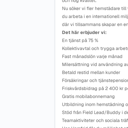
och hög kvalitet.
Nu söker vi fler hemstädare till
du arbeta i en internationell mi
där vi tillsammans skapar en en
Det här erbjuder vi:
En tjänst på 75 %
Kollektivavtal och trygga arbets
Fast månadslön varje månad
Milersättning vid användning av
Betald restid mellan kunder
Försäkringar och tjänstepensio
Friskvårdsbidrag på 2 400 kr p
Gratis mobilabonnemang
Utbildning inom hemstädning o
Stöd från Field Lead/Buddy i d
Teamaktiviteter och sociala träf