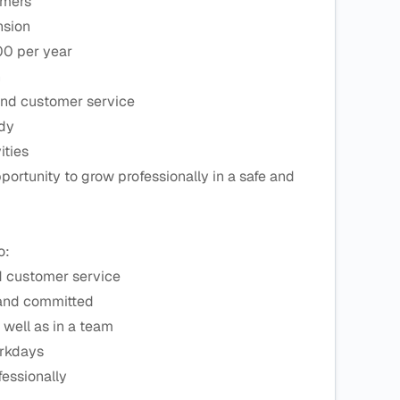
omers
nsion
00 per year
n
and customer service
ddy
ities
portunity to grow professionally in a safe and
o:
d customer service
, and committed
 well as in a team
orkdays
fessionally