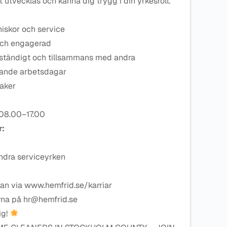
 utvecklas och känna dig trygg i din yrkesroll.
iskor och service
och engagerad
vständigt och tillsammans med andra
erande arbetsdagar
saker
 08.00–17.00
r:
andra serviceyrken
kan via www.hemfrid.se/karriar
rna på hr@hemfrid.se
ig!