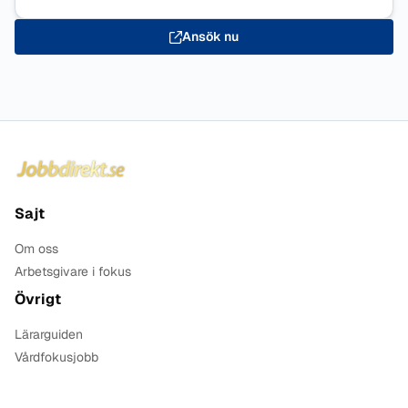
Ansök nu
Sidfot
Sajt
Om oss
Arbetsgivare i fokus
Övrigt
Lärarguiden
Vårdfokusjobb