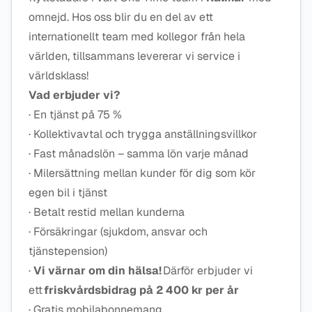
omnejd. Hos oss blir du en del av ett
internationellt team med kollegor från hela
världen, tillsammans levererar vi service i
världsklass!
Vad erbjuder vi?
· En tjänst på 75 %
· Kollektivavtal och trygga anställningsvillkor
· Fast månadslön – samma lön varje månad
· Milersättning mellan kunder för dig som kör
egen bil i tjänst
· Betalt restid mellan kunderna
· Försäkringar (sjukdom, ansvar och
tjänstepension)
·
Vi värnar om din hälsa!
Därför erbjuder vi
ett
friskvårdsbidrag på 2 400 kr per år
· Gratis mobilabonnemang