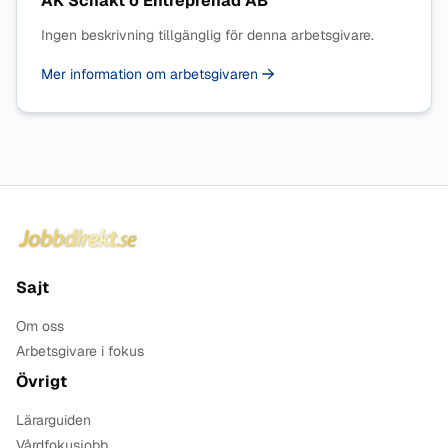
AK Schakt o Entreprenad AB
Ingen beskrivning tillgänglig för denna arbetsgivare.
Mer information om arbetsgivaren
Sidfot
Sajt
Om oss
Arbetsgivare i fokus
Övrigt
Lärarguiden
Vårdfokusjobb