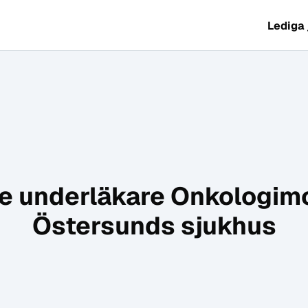
Lediga
de underläkare Onkologim
Östersunds sjukhus