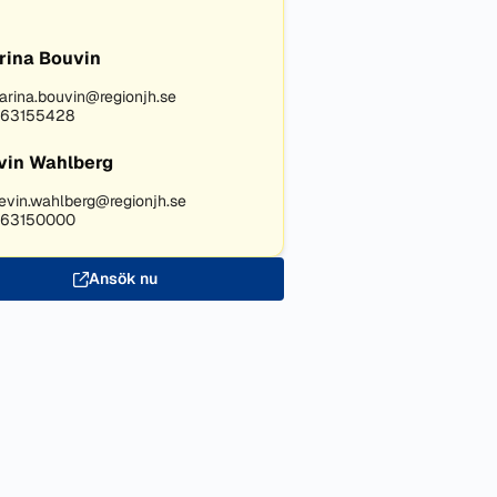
rina Bouvin
arina.bouvin@regionjh.se
63155428
vin Wahlberg
evin.wahlberg@regionjh.se
63150000
Ansök nu