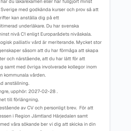
 har du läkarexamen eller har fullgjort minst
 Sverige med godkända kurser och prov så att
rifter kan anställa dig på ett
gitimerad underläkare. Du har svenska
st nivå C1 enligt Europarådets nivåskala.
gisk palliativ vård är meriterande. Mycket stor
 egenskaper såsom att du har förmåga att skapa
r och närstående, att du har lätt för att
g samt med övriga involverade kollegor inom
en kommunala vården.
d anställning.
ängre, upphör: 2027-02-28 .
t till förlängning.
tående av CV och personligt brev. För att
cessen i Region Jämtland Härjedalen samt
ed våra sökande ber vi dig att skicka in din