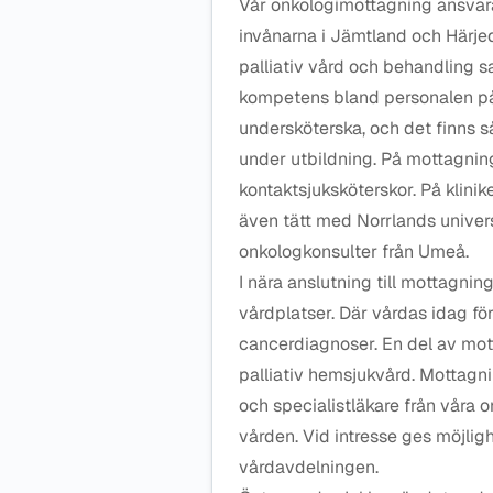
Vår onkologimottagning ansvarar
invånarna i Jämtland och Härje
palliativ vård och behandling s
kompetens bland personalen på
undersköterska, och det finns 
under utbildning. På mottagnin
kontaktsjuksköterskor. På klini
även tätt med Norrlands univer
onkologkonsulter från Umeå.
I nära anslutning till mottagni
vårdplatser. Där vårdas idag fö
cancerdiagnoser. En del av mott
palliativ hemsjukvård. Mottagni
och specialistläkare från våra o
vården. Vid intresse ges möjligh
vårdavdelningen.