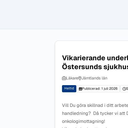
Vikarierande unde
Östersunds sjukhu
Läkare
Jämtlands län
Heltid
Publicerad: 1 juli 2026
S
Vill Du göra skillnad i ditt arb
handledning? Då tycker vi att 
onkologimottagning!