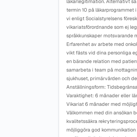
läkarlegitimation. Alternativt så
termin 10 på läkarprogrammet i
vi enligt Socialstyrelsens föresk
vikariatsförordnande som ej le
språkkunskaper motsvarande min
Erfarenhet av arbete med onkolo
vikt fästs vid dina personliga
en bärande relation med patiente
samarbeta i team på mottagnin
sjukhuset, primärvården och d
Anställningsform: Tidsbegränsa
Varaktighet: 6 månader eller l
Vikariat 6 månader med möjlighe
Välkommen med din ansökan bes
kvalitetssäkra rekryteringspro
möjliggöra god kommunikation m