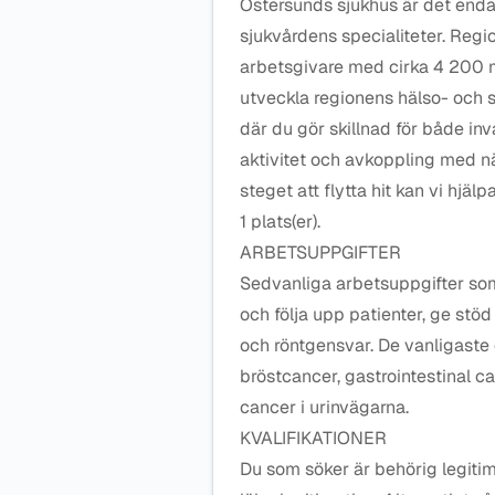
Östersunds sjukhus är det enda
sjukvårdens specialiteter. Regi
arbetsgivare med cirka 4 200 m
utveckla regionens hälso- och sj
där du gör skillnad för både inv
aktivitet och avkoppling med nära
steget att flytta hit kan vi hjäl
1 plats(er).
ARBETSUPPGIFTER
Sedvanliga arbetsuppgifter so
och följa upp patienter, ge stöd 
och röntgensvar. De vanligaste
bröstcancer, gastrointestinal 
cancer i urinvägarna.
KVALIFIKATIONER
Du som söker är behörig legiti