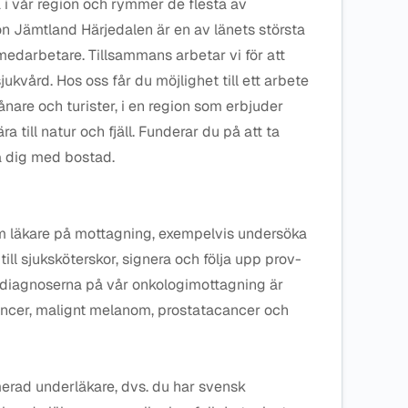
 i vår region och rymmer de flesta av
on Jämtland Härjedalen är en av länets största
edarbetare. Tillsammans arbetar vi för att
ukvård. Hos oss får du möjlighet till ett arbete
ånare och turister, i en region som erbjuder
 till natur och fjäll. Funderar du på att ta
pa dig med bostad.
m läkare på mottagning, exempelvis undersöka
till sjuksköterskor, signera och följa upp prov-
 diagnoserna på vår onkologimottagning är
cancer, malignt melanom, prostatacancer och
merad underläkare, dvs. du har svensk