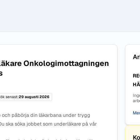
Ar
rläkare Onkologimottagningen
s
RE
HÄ
Ing
ök senast:
29 augusti 2026
arb
Mer
ete och påbörja din läkarbana under trygg
Du ska söka jobbet som underläkare på vår
Ko