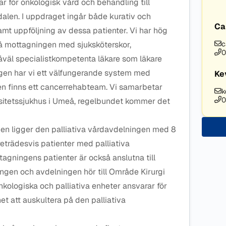
 för onkologisk vård och behandling till
dalen. I uppdraget ingår både kurativ och
Ca
amt uppföljning av dessa patienter. Vi har hög
 mottagningen med sjuksköterskor,
c
0
såväl specialistkompetenta läkare som läkare
gen har vi ett välfungerande system med
Ke
ken finns ett cancerrehabteam. Vi samarbetar
k
0
sitetssjukhus i Umeå, regelbundet kommer det
ngen ligger den palliativa vårdavdelningen med 8
reträdesvis patienter med palliativa
agningens patienter är också anslutna till
ngen och avdelningen hör till Område Kirurgi
nkologiska och palliativa enheter ansvarar för
et att auskultera på den palliativa