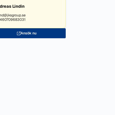
dreas Lindin
nd@jksgroup.se
460709683031
Ansök nu