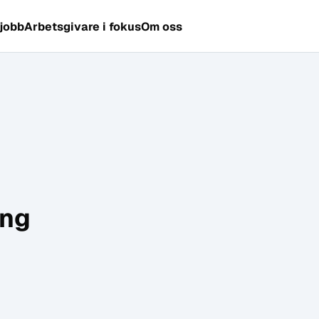
 jobb
Arbetsgivare i fokus
Om oss
ing