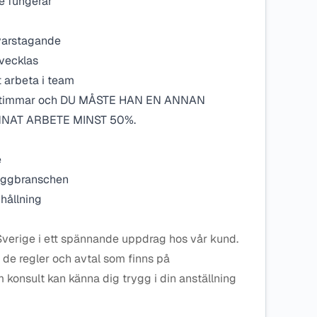
e fungerar
svarstagande
tvecklas
t arbeta i team
å timmar och DU MÅSTE HAN EN ANNAN
NNAT ARBETE MINST 50%.
e
byggbranschen
hållning
Sverige i ett spännande uppdrag hos vår kund.
r de regler och avtal som finns på
konsult kan känna dig trygg i din anställning