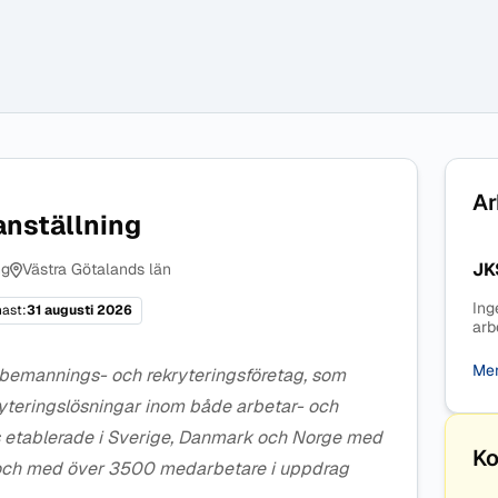
Ar
anställning
JK
ng
Västra Götalands län
Ing
ast:
31 augusti 2026
arb
Mer
t bemannings- och rekryteringsföretag, som
yteringslösningar inom både arbetar- och
s etablerade i Sverige, Danmark och Norge med
Ko
 och med över 3500 medarbetare i uppdrag