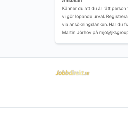
Ansökan
Känner du att du är rätt person
vi gör löpande urval. Registrer
via ansökningslänken. Har du f
Martin Jörhov på mjo@jksgroup
Sidfot