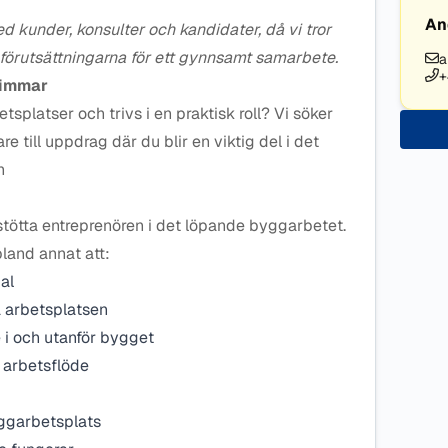
An
ed kunder, konsulter och kandidater, då vi tror
a förutsättningarna för ett gynnsamt samarbete.
a
+
timmar
splatser och trivs i en praktisk roll? Vi söker
ill uppdrag där du blir en viktig del i det
n
tötta entreprenören i det löpande byggarbetet.
bland annat att:
al
å arbetsplatsen
 i och utanför bygget
rt arbetsflöde
yggarbetsplats