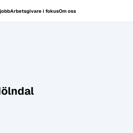
 jobb
Arbetsgivare i fokus
Om oss
Mölndal