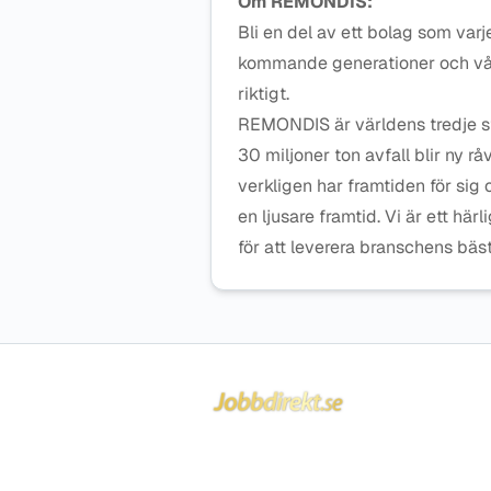
Om REMONDIS:
Bli en del av ett bolag som varje
kommande generationer och vå
riktigt.
REMONDIS är världens tredje stö
30 miljoner ton avfall blir ny rå
verkligen har framtiden för si
en ljusare framtid. Vi är ett h
för att leverera branschens bäs
Sidfot