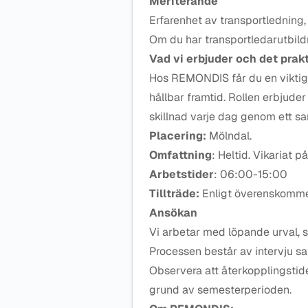
Meriterande
Erfarenhet av transportledning, 
Om du har transportledarutbild
Vad vi erbjuder och det prak
Hos REMONDIS får du en viktig r
hållbar framtid. Rollen erbjude
skillnad varje dag genom ett sa
Placering:
Mölndal.
Omfattning
: Heltid. Vikariat p
Arbetstider
: 06:00-15:00
Tillträde:
Enligt överenskomme
Ansökan
Vi arbetar med löpande urval, s
Processen består av intervju sa
Observera att återkopplingsti
grund av semesterperioden.