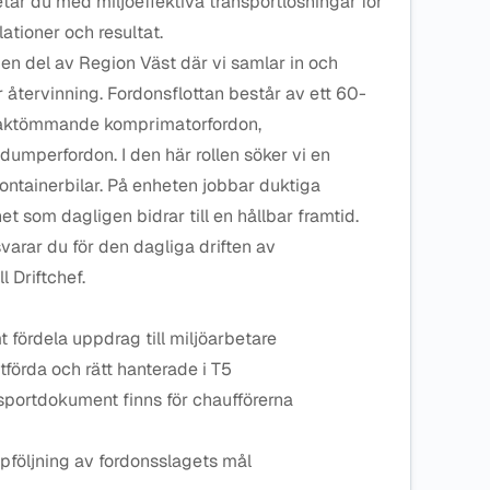
ar du med miljöeffektiva transportlösningar för
ationer och resultat.
 en del av Region Väst där vi samlar in och
ör återvinning. Fordonsflottan består av ett 60-
v baktömmande komprimatorfordon,
ftdumperfordon. I den här rollen söker vi en
ontainerbilar. På enheten jobbar duktiga
t som dagligen bidrar till en hållbar framtid.
varar du för den dagliga driften av
l Driftchef.
t fördela uppdrag till miljöarbetare
tförda och rätt hanterade i T5
ansportdokument finns för chaufförerna
följning av fordonsslagets mål