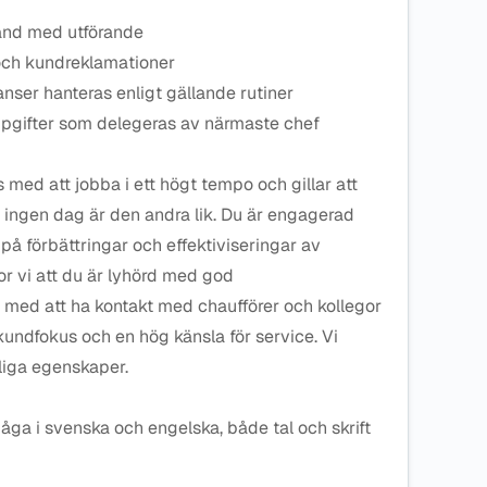
and med utförande
 och kundreklamationer
anser hanteras enligt gällande rutiner
gifter som delegeras av närmaste chef
s med att jobba i ett högt tempo och gillar att
är ingen dag är den andra lik. Du är engagerad
å förbättringar och effektiviseringar av
tror vi att du är lyhörd med god
med att ha kontakt med chaufförer och kollegor
 kundfokus och en hög känsla för service. Vi
nliga egenskaper.
a i svenska och engelska, både tal och skrift