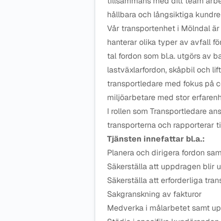
tillsammans med ditt team arbet
hållbara och långsiktiga kundrel
Vår transportenhet i Mölndal är
hanterar olika typer av avfall f
tal fordon som bl.a. utgörs a
lastväxlarfordon, skåpbil och li
transportledare med fokus på c
miljöarbetare med stor erfarenhe
I rollen som Transportledare ans
transporterna och rapporterar til
Tjänsten innefattar bl.a.:
Planera och dirigera fordon sam
Säkerställa att uppdragen blir u
Säkerställa att erforderliga tr
Sakgranskning av fakturor
Medverka i målarbetet samt upp