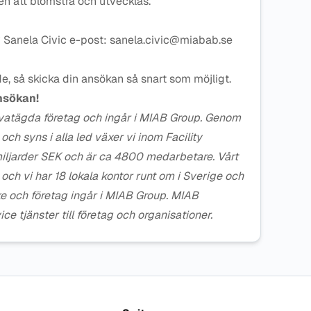
n att blomstra och utvecklas.
 Sanela Civic e-post: sanela.civic@miabab.se
de, så skicka din ansökan så snart som möjligt.
nsökan!
ivatägda företag och ingår i MIAB Group. Genom
ch syns i alla led växer vi inom Facility
 miljarder SEK och är ca 4800 medarbetare. Vårt
och vi har 18 lokala kontor runt om i Sverige och
e och företag ingår i MIAB Group. MIAB
ice tjänster till företag och organisationer.