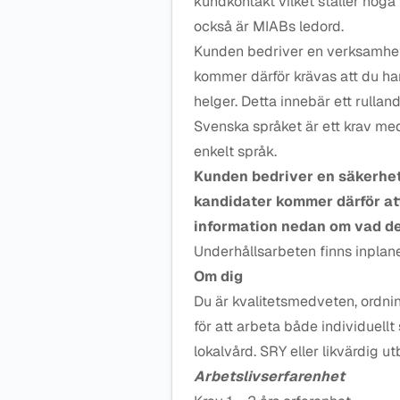
kundkontakt vilket ställer hög
också är MIABs ledord.
Kunden bedriver en verksamhet
kommer därför krävas att du har
helger. Detta innebär ett rullan
Svenska språket är ett krav me
enkelt språk.
Kunden bedriver en säkerhe
kandidater kommer därför at
information nedan om vad de
Underhållsarbeten finns inplan
Om dig
Du är kvalitetsmedveten, ordnin
för att arbeta både individuellt
lokalvård. SRY eller likvärdig u
Arbetslivserfarenhet