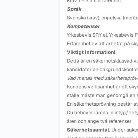
Krav 1 – 2 års erfarenhet
Språk
Svenska (krav), engelska (merit
Kompetenser
Yrkesbevis SRY el. Yrkesbevis 
Erfarenhet av att arbetat på sk
Viktigt information!
Detta är en säkerhetsklassad 
kandidater en bakgrundskontrol
Vad menas med säkerhetspröv
Kundens verksamhet är ett sky
ställe måste man genomgå en s
En säkerhetsprövning består a
Du behöver lämna in intyg/bety
åren och ange två referenser
Säkerhetssamtal.
Under säker