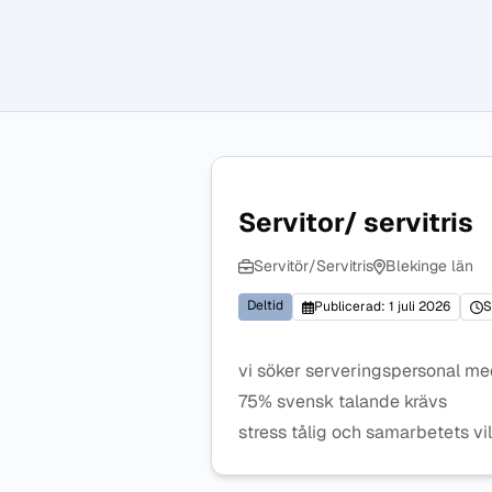
Servitor/ servitris
Servitör/Servitris
Blekinge län
Deltid
Publicerad: 1 juli 2026
S
vi söker serveringspersonal med
75% svensk talande krävs
stress tålig och samarbetets vil