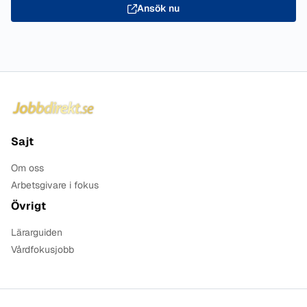
Ansök nu
Sidfot
Sajt
Om oss
Arbetsgivare i fokus
Övrigt
Lärarguiden
Vårdfokusjobb