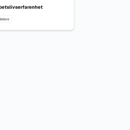
betslivserfarenhet
ädare