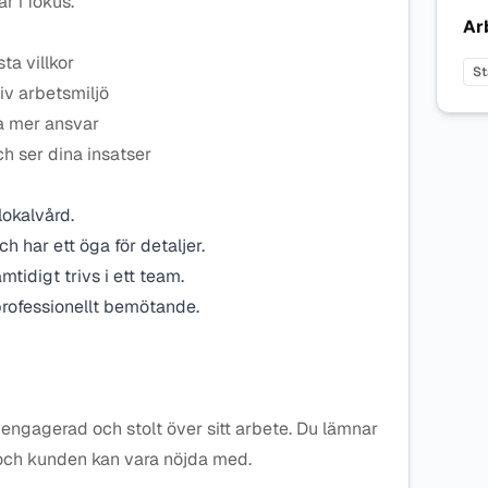
r i fokus.
Ar
ta villkor
St
iv arbetsmiljö
ta mer ansvar
h ser dina insatser
lokalvård.
 har ett öga för detaljer.
tidigt trivs i ett team.
professionellt bemötande.
ig, engagerad och stolt över sitt arbete. Du lämnar
 och kunden kan vara nöjda med.