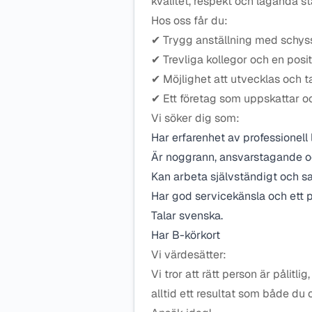
kvalitet, respekt och laganda stå
Hos oss får du:
✔ Trygg anställning med schyss
✔ Trevliga kollegor och en posit
✔ Möjlighet att utvecklas och 
✔ Ett företag som uppskattar oc
Vi söker dig som:
Har erfarenhet av professionell 
Är noggrann, ansvarstagande och
Kan arbeta självständigt och sam
Har god servicekänsla och ett 
Talar svenska.
Har B-körkort
Vi värdesätter:
Vi tror att rätt person är pålitl
alltid ett resultat som både du