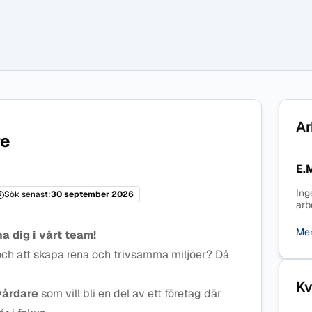
Ar
re
E.
Ing
Sök senast:
30 september 2026
arb
Mer
ha dig i vårt team!
e och att skapa rena och trivsamma miljöer? Då
Kv
vårdare
som vill bli en del av ett företag där