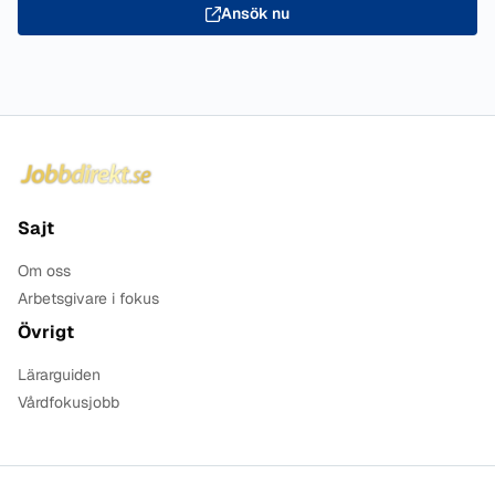
Ansök nu
Sidfot
Sajt
Om oss
Arbetsgivare i fokus
Övrigt
Lärarguiden
Vårdfokusjobb