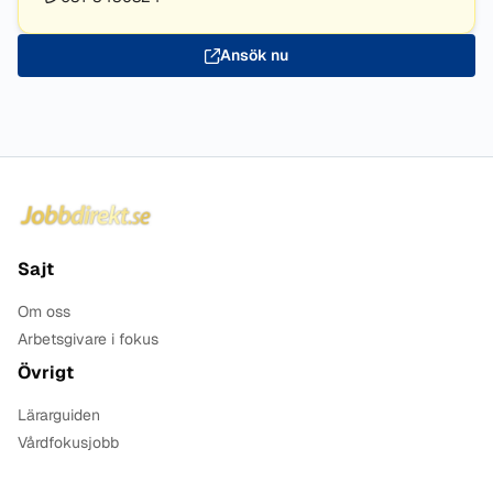
Ansök nu
Sidfot
Sajt
Om oss
Arbetsgivare i fokus
Övrigt
Lärarguiden
Vårdfokusjobb