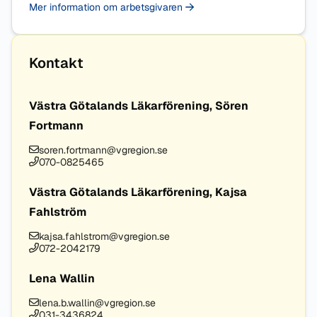
Mer information om arbetsgivaren
Kontakt
Västra Götalands Läkarförening, Sören
Fortmann
soren.fortmann@vgregion.se
070-0825465
Västra Götalands Läkarförening, Kajsa
Fahlström
kajsa.fahlstrom@vgregion.se
072-2042179
Lena Wallin
lena.b.wallin@vgregion.se
031-3436824