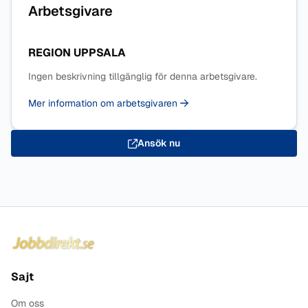
Arbetsgivare
REGION UPPSALA
Ingen beskrivning tillgänglig för denna arbetsgivare.
Mer information om arbetsgivaren
Ansök nu
Sidfot
Sajt
Om oss