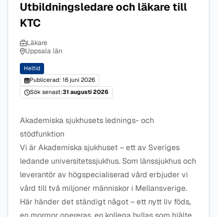
Utbildningsledare och läkare till
KTC
Läkare
Uppsala län
Heltid
Publicerad: 16 juni 2026
Sök senast:
31 augusti 2026
Akademiska sjukhusets lednings- och
stödfunktion
Vi är Akademiska sjukhuset – ett av Sveriges
ledande universitetssjukhus. Som länssjukhus och
leverantör av högspecialiserad vård erbjuder vi
vård till två miljoner människor i Mellansverige.
Här händer det ständigt något – ett nytt liv föds,
en mormor opereras, en kollega hyllas som hjälte.