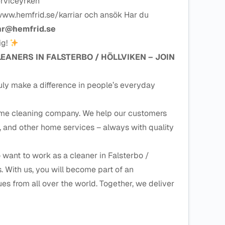
erviceyrken
www.hemfrid.se/karriar och ansök Har du
hr@hemfrid.se
ig!
LEANERS IN
FALSTERBO / HÖLLVIKEN
– JOIN
uly make a difference in people’s everyday
ome cleaning company. We help our customers
, and other home services – always with quality
want to work as a cleaner in Falsterbo /
. With us, you will become part of an
ues from all over the world. Together, we deliver