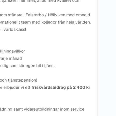
 tjänster i hemmet, alltid med kvalitet och
 som städare i Falsterbo / Höllviken med omnejd.
ternationellt team med kollegor från hela världen,
 i världsklass!
llningsvillkor
varje månad
r dig som kör egen bil i tjänst
 och tjänstepension)
r erbjuder vi ett
friskvårdsbidrag på 2 400 kr
tädning samt vidareutbildningar inom service