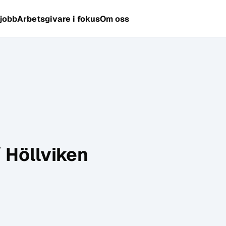
 jobb
Arbetsgivare i fokus
Om oss
 Höllviken