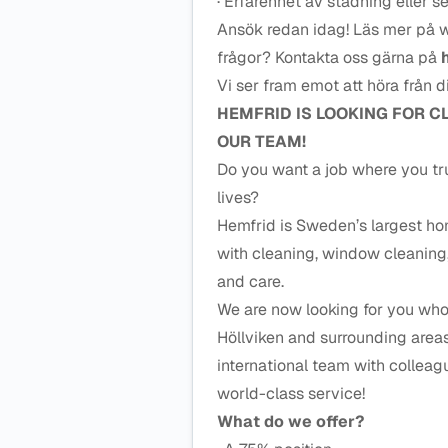
· Erfarenhet av städning eller s
Ansök redan idag! Läs mer på 
frågor? Kontakta oss gärna på
Vi ser fram emot att höra från d
HEMFRID IS LOOKING FOR C
OUR TEAM!
Do you want a job where you tr
lives?
Hemfrid is Sweden’s largest h
with cleaning, window cleaning
and care.
We are now looking for you who 
Höllviken and surrounding areas
international team with colleag
world-class service!
What do we offer?