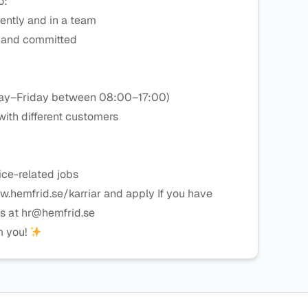
o:
ently and in a team
e, and committed
nday–Friday between 08:00–17:00)
 with different customers
ice-related jobs
hemfrid.se/karriar and apply If you have
 us at hr@hemfrid.se
m you!