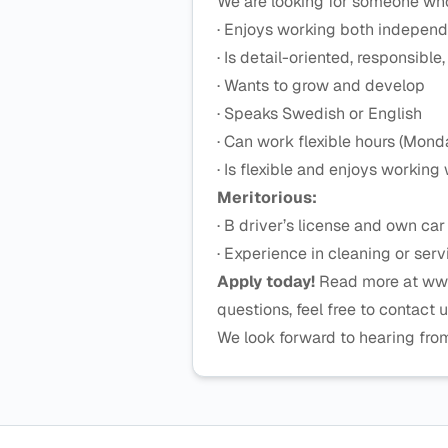
We are looking for someone wh
· Enjoys working both independ
· Is detail-oriented, responsibl
· Wants to grow and develop
· Speaks Swedish or English
· Can work flexible hours (Mo
· Is flexible and enjoys working
Meritorious:
· B driver’s license and own car
· Experience in cleaning or serv
Apply today!
Read more at www.
questions, feel free to contact
We look forward to hearing fro
Sidfot