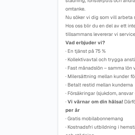
städning, fönsterputs och andra
omtanke.
Nu söker vi dig som vill arbeta
Hos oss blir du en del av ett in
tillsammans levererar vi service
Vad erbjuder vi?
· En tjänst på 75 %
· Kollektivavtal och trygga anstä
· Fast månadslön – samma lön 
· Milersättning mellan kunder fö
· Betalt restid mellan kunderna
· Försäkringar (sjukdom, ansvar
·
Vi värnar om din hälsa!
Därfö
per år
· Gratis mobilabonnemang
· Kostnadsfri utbildning i hems