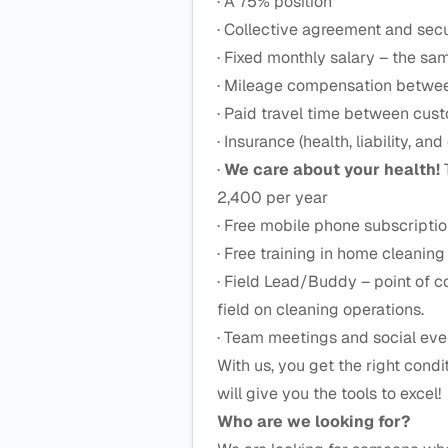
· A 75% position
· Collective agreement and se
· Fixed monthly salary – the s
· Mileage compensation betwee
· Paid travel time between cus
· Insurance (health, liability, a
·
We care about your health!
T
2,400 per year
· Free mobile phone subscripti
· Free training in home cleanin
· Field Lead/Buddy – point of 
field on cleaning operations.
· Team meetings and social eve
With us, you get the right condi
will give you the tools to excel!
Who are we looking for?