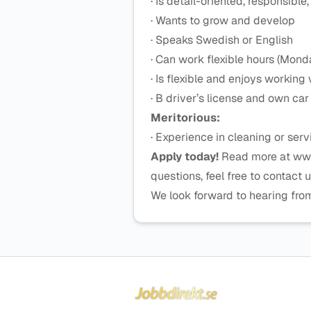
· Is detail-oriented, responsibl
· Wants to grow and develop
· Speaks Swedish or English
· Can work flexible hours (Mo
· Is flexible and enjoys working
· B driver’s license and own car
Meritorious:
· Experience in cleaning or serv
Apply today!
Read more at www.
questions, feel free to contact
We look forward to hearing fro
Sidfot