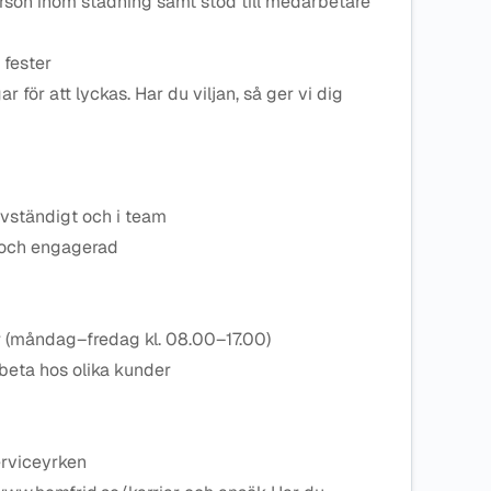
rson inom städning samt stöd till medarbetare
fester
ar för att lyckas. Har du viljan, så ger vi dig
lvständigt och i team
 och engagerad
er (måndag–fredag kl. 08.00–17.00)
arbeta hos olika kunder
erviceyrken