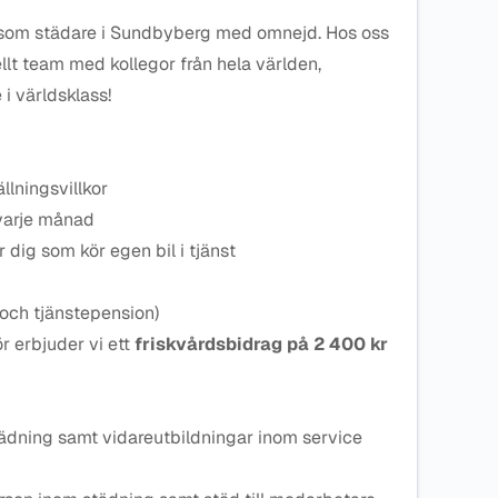
a som städare i Sundbyberg med omnejd. Hos oss
nellt team med kollegor från hela världen,
 i världsklass!
llningsvillkor
varje månad
r dig som kör egen bil i tjänst
 och tjänstepension)
r erbjuder vi ett
friskvårdsbidrag på 2 400 kr
tädning samt vidareutbildningar inom service