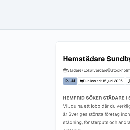
Hemstädare Sundby
Städare/Lokalvårdare
Stockholm
Deltid
Publicerad: 15 juni 2026
HEMFRID SÖKER STÄDARE I 
Vill du ha ett jobb där du verk
är Sveriges största företag in
städning, fönsterputs och andra