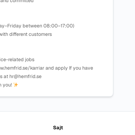
e, and committed
nday–Friday between 08:00–17:00)
 with different customers
ice-related jobs
hemfrid.se/karriar and apply If you have
 us at hr@hemfrid.se
m you!
Sajt