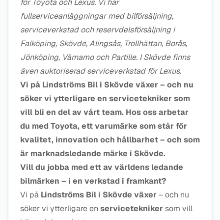
för Toyota och Lexus. Vi har
fullserviceanläggningar med bilförsäljning,
serviceverkstad och reservdelsförsäljning i
Falköping, Skövde, Alingsås, Trollhättan, Borås,
Jönköping, Värnamo och Partille. I Skövde finns
även auktoriserad serviceverkstad för Lexus.
Vi på
Lindströms Bil i Skövde växer
– och nu
söker vi ytterligare en
servicetekniker
som
vill bli en del av vårt team. Hos oss arbetar
du med
Toyota
, ett varumärke som står för
kvalitet, innovation och hållbarhet
– och som
är
marknadsledande märke i Skövde
.
Vill du jobba med ett av världens ledande
bilmärken – i en verkstad i framkant?
Vi på
Lindströms Bil i Skövde växer
– och nu
söker vi ytterligare en
servicetekniker
som vill