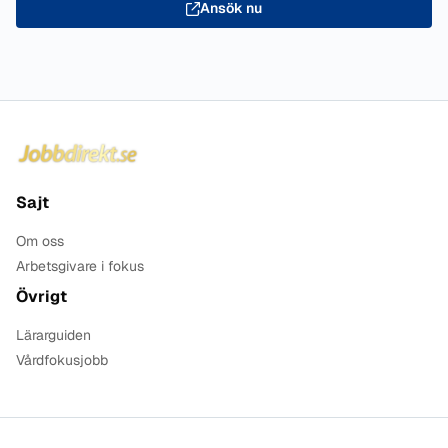
Ansök nu
Sidfot
Sajt
Om oss
Arbetsgivare i fokus
Övrigt
Lärarguiden
Vårdfokusjobb