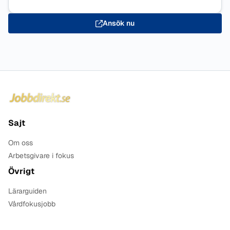
Ansök nu
Sidfot
Sajt
Om oss
Arbetsgivare i fokus
Övrigt
Lärarguiden
Vårdfokusjobb