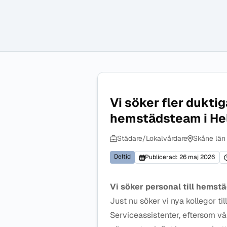
Vi söker fler duktig
hemstädsteam i He
Städare/Lokalvårdare
Skåne län
Deltid
Publicerad: 26 maj 2026
Vi söker personal till hemst
Just nu söker vi nya kollegor til
Serviceassistenter, eftersom vå