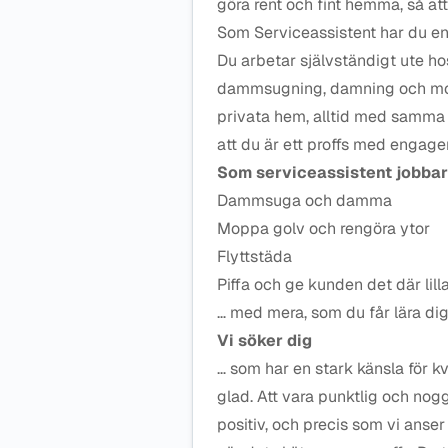
göra rent och fint hemma, så att d
Som Serviceassistent har du en v
Du arbetar självständigt ute h
dammsugning, damning och mop
privata hem, alltid med samma o
att du är ett proffs med engag
Som serviceassistent jobbar 
Dammsuga och damma
Moppa golv och rengöra ytor
Flyttstäda
Piffa och ge kunden det där lilla
… med mera, som du får lära dig
Vi söker dig
… som har en stark känsla för kv
glad. Att vara punktlig och nogg
positiv, och precis som vi anser