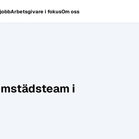
 jobb
Arbetsgivare i fokus
Om oss
 hemstädsteam i