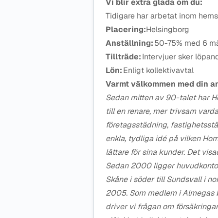
Vi blir extra glada om du:
Tidigare har arbetat inom hemst
Placering:
Helsingborg
Anställning:
50-75% med 6 mån
Tillträde:
Intervjuer sker löpan
Lön:
Enligt kollektivavtal
Varmt välkommen med din a
Sedan mitten av 90-talet har 
till en renare, mer trivsam va
företagsstädning, fastighetsstä
enkla, tydliga idé på vilken H
lättare för sina kunder. Det vi
Sedan 2000 ligger huvudkontor
Skåne i söder till Sundsvall i 
2005. Som medlem i Almegas br
driver vi frågan om försäkringa