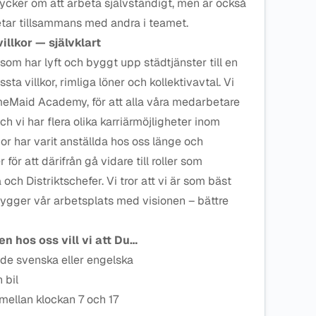
 tycker om att arbeta självständigt, men är också
etar tillsammans med andra i teamet.
illkor — självklart
om har lyft och byggt upp städtjänster till en
ta villkor, rimliga löner och kollektivavtal. Vi
meMaid Academy, för att alla våra medarbetare
och vi har flera olika karriärmöjligheter inom
or har varit anställda hos oss länge och
ör att därifrån gå vidare till roller som
h Distriktschefer. Vi tror att vi är som bäst
bygger vår arbetsplats med visionen – bättre
len hos oss vill vi att Du…
de svenska eller engelska
 bil
 mellan klockan 7 och 17