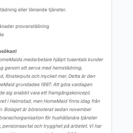
ädning eller liknande tjänster.
ader provanställning
de
nsökan!
HomeMaids medarbetare hjälpt tusentals kunder
rdag genom att serva med hemstädning,
d, fönsterputs och mycket mer. Detta är den
omeMaid grundades 1997: Att göra vardagen
sade sig snabbt vara ett framgångskoncept.
et i Halmstad, men HomeMaid finns idag från
norr. Bolaget är börsnoterat sedan november
anschorganisation för hushållsnära tjänster
r, pensionsavtal och trygghet på arbetet. Vi har