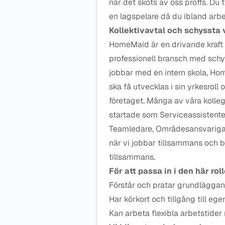
när det sköts av oss proffs. Du
en lagspelare då du ibland arb
Kollektivavtal och schyssta v
HomeMaid är en drivande kraft s
professionell bransch med schyss
jobbar med en intern skola, Ho
ska få utvecklas i sin yrkesroll 
företaget. Många av våra kolleg
startade som Serviceassistenter f
Teamledare, Områdesansvariga oc
när vi jobbar tillsammans och 
tillsammans.
För att passa in i den här rol
Förstår och pratar grundläggan
Har körkort och tillgång till egen
Kan arbeta flexibla arbetstider