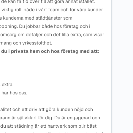
e kan få tid över till att göra annat istället.
iktig roll, både i vårt team och för våra kunder.
os kunderna med städtjänster som
pning. Du jobbar både hos företag och i
msorg om detaljer och det lilla extra, som visar
emang och yrkesstolthet.
du i privata hem och hos företag med att:
 extra
 här hos oss.
alitet och ett driv att göra kunden nöjd och
rann är självklart för dig. Du är engagerad och
 du att städning är ett hantverk som blir bäst