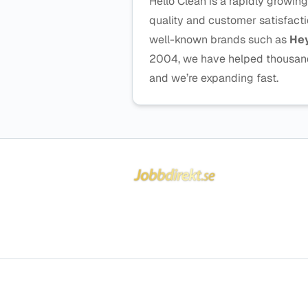
Hello Clean is a rapidly growin
quality and customer satisfacti
well-known brands such as
Hey
2004, we have helped thousands
and we’re expanding fast.
Sidfot