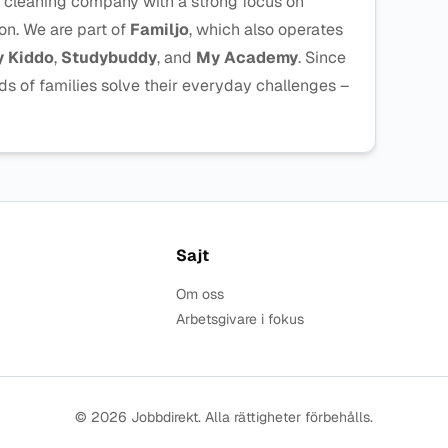
g cleaning company with a strong focus on
on. We are part of
Familjo
, which also operates
 Kiddo
,
Studybuddy
, and
My Academy
. Since
 of families solve their everyday challenges –
Sajt
Om oss
Arbetsgivare i fokus
© 2026 Jobbdirekt. Alla rättigheter förbehålls.