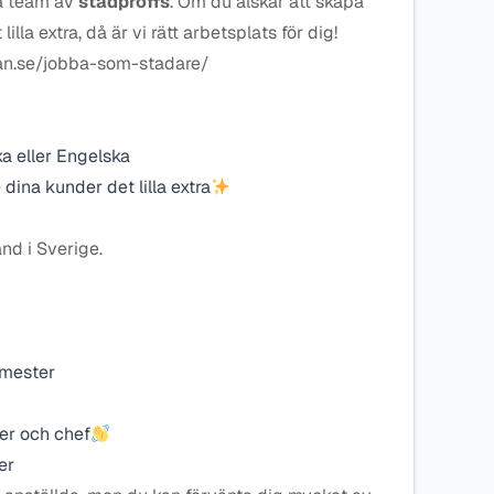
iga team av
städproffs
. Om du älskar att skapa
illa extra, då är vi rätt arbetsplats för dig!
ean.se/jobba-som-stadare/
 eller Engelska
 dina kunder det lilla extra
ånd i Sverige.
emester
r och chef
er