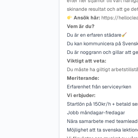
efter fler stjärnor till vårt härl
skinande resultat och att ge det l
Ansök här:
https://hellocl
Vem är du?
Du är en erfaren städare
Du kan kommunicera på Svenska
Du är noggrann och gillar att ge
Viktigt att veta:
Du måste ha giltigt arbetstillst
Meriterande:
Erfarenhet från serviceyrken
Vi erbjuder:
Startlön på 150kr/h + betald s
Jobb måndagar-fredagar
Nära samarbete med teamleade
Möjlighet att ta svenska lektion