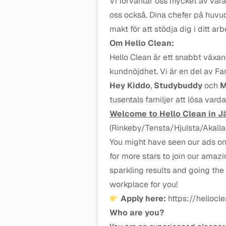
Vi förväntar oss mycket av vår
oss också. Dina chefer på huvud
makt för att stödja dig i ditt arb
Om Hello Clean:
Hello Clean är ett snabbt växa
kundnöjdhet. Vi är en del av Fa
Hey Kiddo
,
Studybuddy
och
M
tusentals familjer att lösa vard
Welcome to Hello Clean in J
(Rinkeby/Tensta/Hjulsta/Akall
You might have seen our ads on 
for more stars to join our amazi
sparkling results and going the 
workplace for you!
Apply here:
https://hellocl
Who are you?