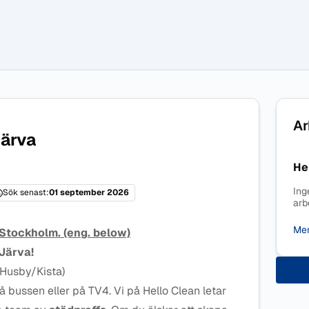
Ar
Järva
He
Ing
Sök senast:
01 september 2026
arb
Mer
 Stockholm. (eng. below)
 Järva!
aHusby/Kista)
å bussen eller på TV4. Vi på Hello Clean letar