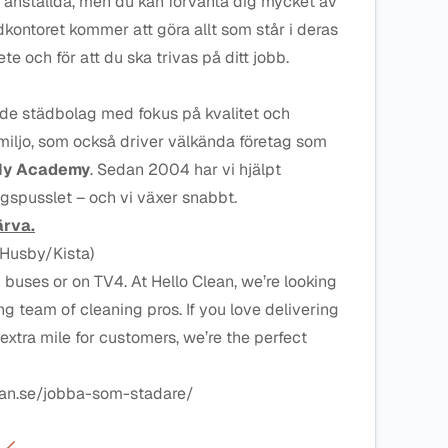
a anställda, men du kan förvänta dig mycket av
kontoret kommer att göra allt som står i deras
ete och för att du ska trivas på ditt jobb.
nde städbolag med fokus på kvalitet och
miljo, som också driver välkända företag som
y Academy
. Sedan 2004 har vi hjälpt
agspusslet – och vi växer snabbt.
ärva.
aHusby/Kista)
buses or on TV4. At Hello Clean, we’re looking
ng team of cleaning pros. If you love delivering
extra mile for customers, we’re the perfect
ean.se/jobba-som-stadare/