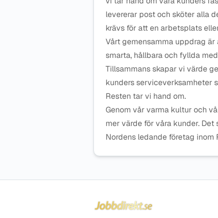
vi tar hand om våra kunders fas
levererar post och sköter alla
krävs för att en arbetsplats ell
Vårt gemensamma uppdrag är at
smarta, hållbara och fyllda med
Tillsammans skapar vi värde gen
kunders serviceverksamheter så
Resten tar vi hand om.
Genom vår varma kultur och vår
mer värde för våra kunder. Det se
Nordens ledande företag inom 
Sidfot