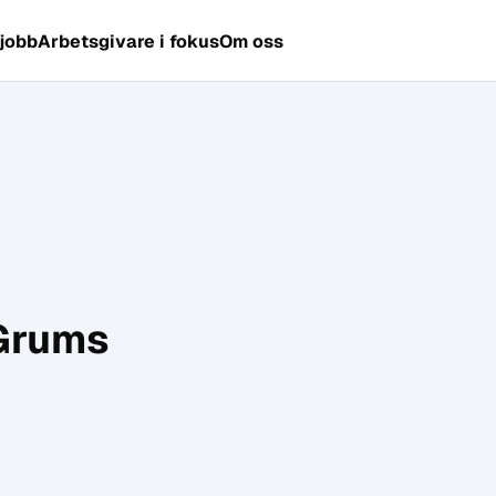
 jobb
Arbetsgivare i fokus
Om oss
 Grums