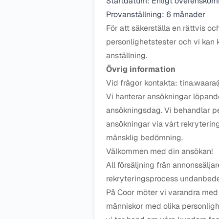
Startdatum: Enligt överensko
Provanställning: 6 månader
För att säkerställa en rättvis o
personlighetstester och vi kan
anställning.
Övrig information
Vid frågor kontakta: tina.waar
Vi hanterar ansökningar löpande
ansökningsdag. Vi behandlar pe
ansökningar via vårt rekryteri
mänsklig bedömning.
Välkommen med din ansökan!
All försäljning från annonssäl
rekryteringsprocess undanbede
På Coor möter vi varandra med 
människor med olika personligh