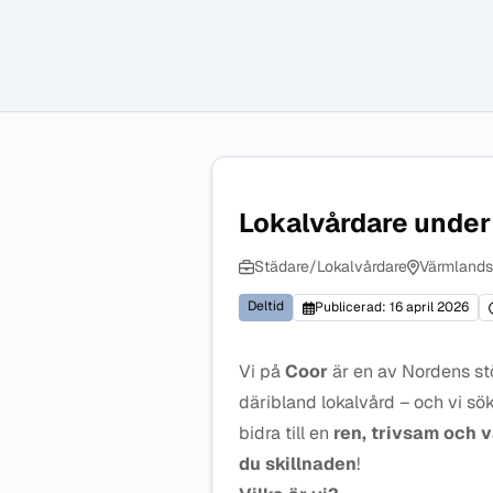
Lokalvårdare under 
Städare/Lokalvårdare
Värmlands
Deltid
Publicerad: 16 april 2026
Vi på
Coor
är en av Nordens st
däribland lokalvård – och vi sök
bidra till en
ren, trivsam och 
du skillnaden
!