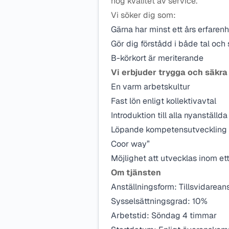
hög kvalitet av service.
Vi söker dig som:
Gärna har minst ett års erfaren
Gör dig förstådd i både tal och s
B-körkort är meriterande
Vi erbjuder trygga och säkra
En varm arbetskultur
Fast lön enligt kollektivavtal
Introduktion till alla nyanställda
Löpande kompetensutveckling m
Coor way”
Möjlighet att utvecklas inom et
Om tjänsten
Anställningsform: Tillsvidarean
Sysselsättningsgrad: 10%
Arbetstid: Söndag 4 timmar