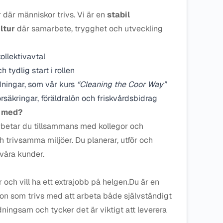
 där människor trivs. Vi är en
stabil
ltur
där samarbete, trygghet och utveckling
ollektivavtal
tydlig start i rollen
dningar, som vår kurs
“Cleaning the Coor Way”
säkringar, föräldralön och friskvårdsbidrag
a med?
betar du tillsammans med kollegor och
ch trivsamma miljöer. Du planerar, utför och
 våra kunder.
r och vill ha ett extrajobb på helgen.Du är en
erson som trivs med att arbeta både självständigt
dningsam och tycker det är viktigt att leverera