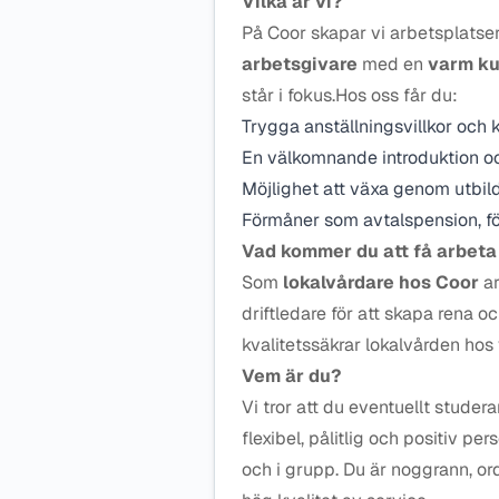
Vilka är vi?
På Coor skapar vi arbetsplatser
arbetsgivare
med en
varm ku
står i fokus.Hos oss får du:
Trygga anställningsvillkor och k
En välkomnande introduktion och 
Möjlighet att växa genom utbil
Förmåner som avtalspension, för
Vad kommer du att få arbet
Som
lokalvårdare hos Coor
ar
driftledare för att skapa rena o
kvalitetssäkrar lokalvården hos
Vem är du?
Vi tror att du eventuellt studera
flexibel, pålitlig och positiv p
och i grupp. Du är noggrann, or