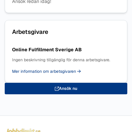
Ansök redan idag!
Arbetsgivare
Online Fulfillment Sverige AB
Ingen beskrivning tillgänglig för denna arbetsgivare.
Mer information om arbetsgivaren
Ansök nu
Sidfot