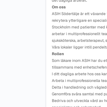
det dagliga arbetet.
Om oss
ASIH Södertälje är ett växande
rekrytera ytterligare en specia
Stockholm med patienter med kom
arbetar i multiprofessionellt t
sjuksköterska, arbetsterapeut, 
Våra lokaler ligger intill pende
Rollen
Som läkare inom ASIH har du ett
tillsammans med enhetschefen,
I ditt dagliga arbete hos oss ka
Arbeta i multiprofessionella te
Delta i handledning och vägledn
Genomföra svåra samtal med pa
Bedriva och utveckla vård av h