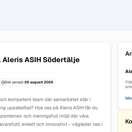
Ar
l Aleris ASIH Södertälje
Al
Ing
Sök senast:
26 augusti 2026
arb
Mer
t och kompetent team där samarbetet står i
ng uppskattas? Hos oss på Aleris ASIH får du
apsintensiv och meningsfull miljö där våra
Ko
rsfullt, enkelt och innovativt – vägleder oss i