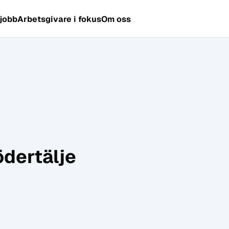
 jobb
Arbetsgivare i fokus
Om oss
ödertälje