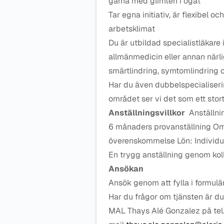
gärna med glimten i ögat
Tar egna initiativ, är flexibel oc
arbetsklimat
Du är utbildad specialistläkare 
allmänmedicin eller annan närl
smärtlindring, symtomlindring o
Har du även dubbelspecialiserin
området ser vi det som ett stort
Anställningsvillkor
Anställni
6 månaders provanställning Omfa
överenskommelse Lön: Individue
En trygg anställning genom koll
Ansökan
Ansök genom att fylla i formulä
Har du frågor om tjänsten är d
MAL Thays Alé Gonzalez på tel