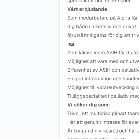
specialister och enhetschef.
Vårt erbjudande
Som medarbetare på Aleris får d
dig både i arbetsliv och privat.
förutsättningarna för dig att t
här.
Som läkare inom ASIH får du ä
Möjlighet att vara med och utve
Erfarenhet av ASIH och palliati
En god introduktion och handled
Möjlighet till vidareutveckling 
Tilläggspecialitet i palliativ me
Vi söker dig som:
Trivs i ett multidisciplinärt t
Har ett genuint intresse för av
Är trygg i din yrkesroll och har