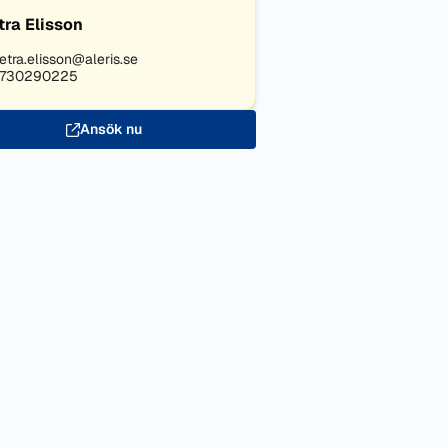
tra Elisson
etra.elisson@aleris.se
730290225
Ansök nu