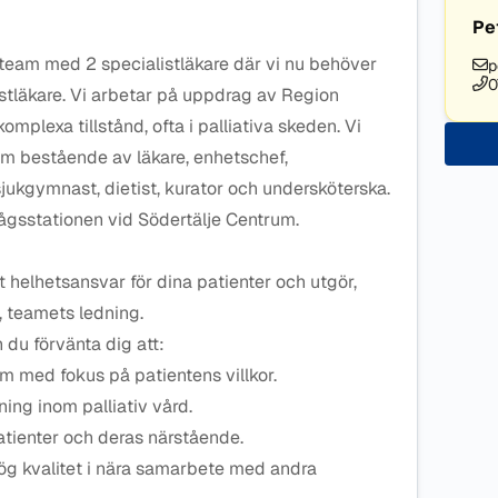
Pe
 team med 2 specialistläkare där vi nu behöver
p
0
listläkare. Vi arbetar på uppdrag av Region
plexa tillstånd, ofta i palliativa skeden. Vi
eam bestående av läkare, enhetschef,
sjukgymnast, dietist, kurator och undersköterska.
ltågsstationen vid Södertälje Centrum.
 helhetsansvar för dina patienter och utgör,
 teamets ledning.
n du förvänta dig att:
am med fokus på patientens villkor.
ing inom palliativ vård.
tienter och deras närstående.
ög kvalitet i nära samarbete med andra