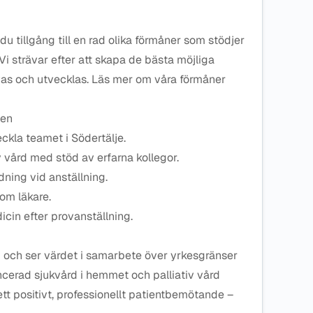
u tillgång till en rad olika förmåner som stödjer
 Vi strävar efter att skapa de bästa möjliga
rivas och utvecklas. Läs mer om våra förmåner
ven
ckla teamet i Södertälje.
v vård med stöd av erfarna kollegor.
ning vid anställning.
som läkare.
dicin efter provanställning.
eam och ser värdet i samarbete över yrkesgränser
ancerad sjukvård i hemmet och palliativ vård
 ett positivt, professionellt patientbemötande –