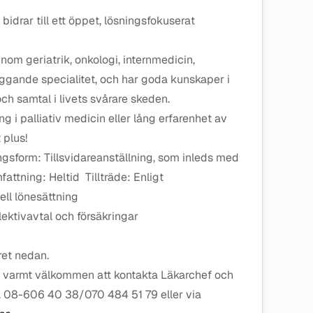
h bidrar till ett öppet, lösningsfokuserat
inom geriatrik, onkologi, internmedicin,
iggande specialitet, och har goda kunskaper i
ch samtal i livets svårare skeden.
g i palliativ medicin eller lång erfarenhet av
 plus!
ngsform: Tillsvidareanställning, som inleds med
ttning: Heltid Tillträde: Enligt
ll lönesättning
ektivavtal och försäkringar
ret nedan.
u varmt välkommen att kontakta Läkarchef och
. 08-606 40 38/070 484 51 79 eller via