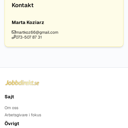
Kontakt
Marta Koziarz
martkoz66@gmail.com
073-507 87 31
Sidfot
Sajt
Om oss
Arbetsgivare i fokus
Övrigt