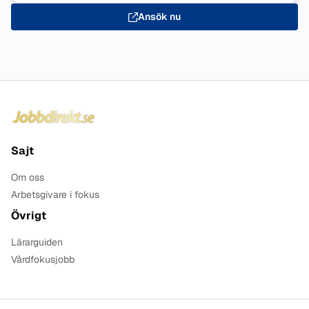
Ansök nu
Sidfot
Sajt
Om oss
Arbetsgivare i fokus
Övrigt
Lärarguiden
Vårdfokusjobb