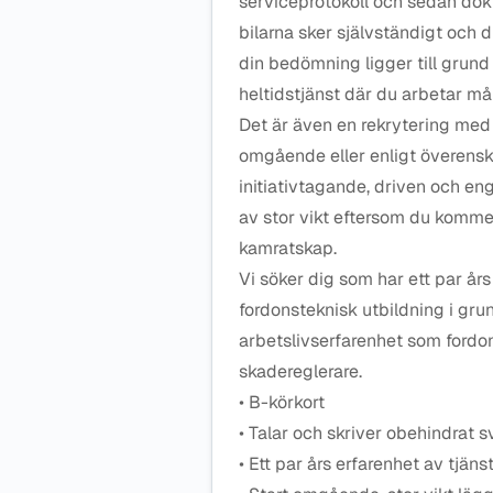
serviceprotokoll och sedan dok
bilarna sker självständigt och 
din bedömning ligger till grund f
heltidstjänst där du arbetar mån
Det är även en rekrytering med 
omgående eller enligt överensk
initiativtagande, driven och en
av stor vikt eftersom du komm
kamratskap.
Vi söker dig som har ett par års
fordonsteknisk utbildning i gru
arbetslivserfarenhet som fordo
skadereglerare.
• B-körkort
• Talar och skriver obehindrat 
• Ett par års erfarenhet av tjäns