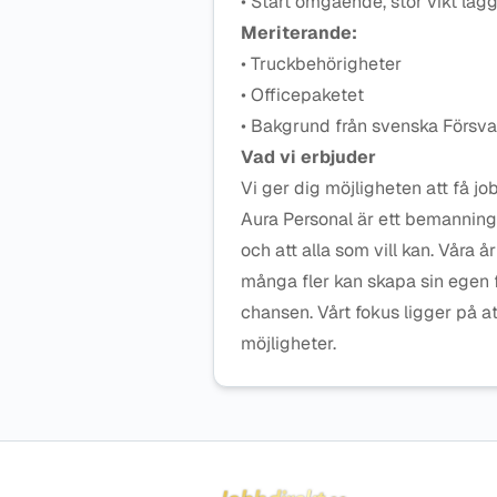
• Start omgående, stor vikt lägg
Meriterande:
• Truckbehörigheter
• Officepaketet
• Bakgrund från svenska Försv
Vad vi erbjuder
Vi ger dig möjligheten att få j
Aura Personal är ett bemanning
och att alla som vill kan. Våra 
många fler kan skapa sin egen
chansen. Vårt fokus ligger på at
möjligheter.
Sidfot