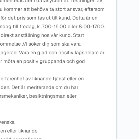
umenteras det i datasystemet. Testningen av
du kommer att behöva ta stort ansvar, eftersom
ör det pris som tas ut till kund. Detta är en
dag till fredag, kl:7.00-16.00 eller 8:00-17.00.
direkt anställning hos vår kund. Start
ommelse .Vi söker dig som ska vara
gagerad. Vara en glad och positiv lagspelare är
er möta en positiv gruppanda och god
 erfarenhet av liknande tjänst eller en
nden. Det är meriterande om du har
nsmekaniker, besiktningsman eller
svenska
ten eller liknande