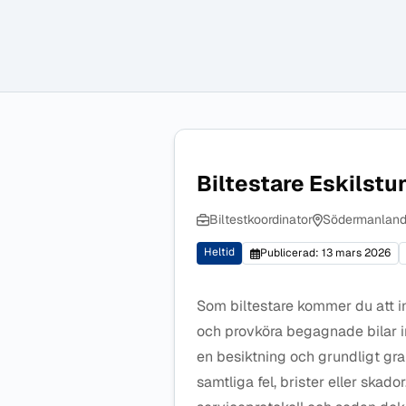
Biltestare Eskilstu
Biltestkoordinator
Södermanland
Heltid
Publicerad: 13 mars 2026
Som biltestare kommer du att i
och provköra begagnade bilar i
en besiktning och grundligt gr
samtliga fel, brister eller skad