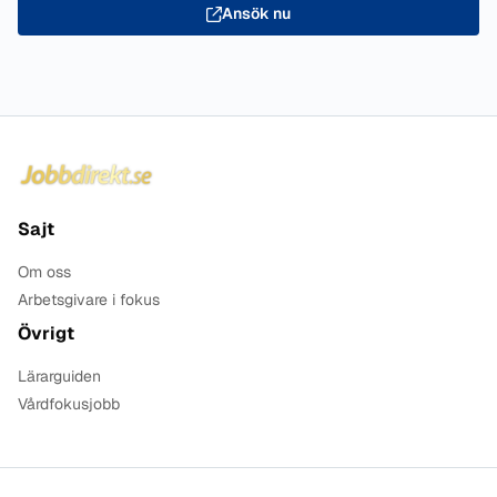
Ansök nu
Sidfot
Sajt
Om oss
Arbetsgivare i fokus
Övrigt
Lärarguiden
Vårdfokusjobb