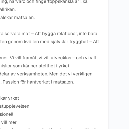
ming, närvaro och fingertoppskänsla är lika
llriken.
 älskar matsalen.
ra servera mat – Att bygga relationer, inte bara
sten genom kvällen med självklar trygghet – Att
r. Vi vill framåt, vi vill utvecklas – och vi vill
skor som känner stolthet i yrket.
a delar av verksamheten. Men det vi verkligen
 Passion för hantverket i matsalen.
skar yrket
ästupplevelsen
sionell
 vill mer