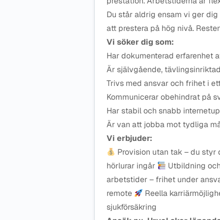
prestation. Arbetstiderna är fle
Du står aldrig ensam vi ger dig 
att prestera på hög nivå. Resten 
Vi söker dig som:
Har dokumenterad erfarenhet a
Är självgående, tävlingsinrikta
Trivs med ansvar och frihet i 
Kommunicerar obehindrat på sven
Har stabil och snabb internetu
Är van att jobba mot tydliga må
Vi erbjuder:
Provision utan tak – du styr
hörlurar ingår
Utbildning och
arbetstider – frihet under ansv
remote
Reella karriärmöjligh
sjukförsäkring