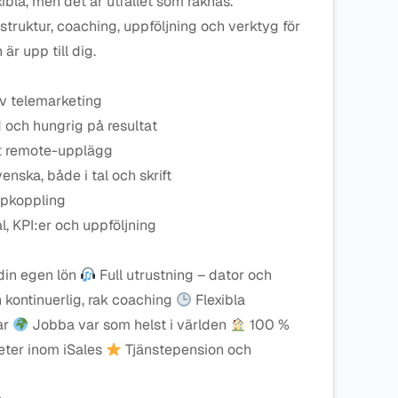
xibla, men det är utfallet som räknas.
struktur, coaching, uppföljning och verktyg för
är upp till dig.
v telemarketing
d och hungrig på resultat
ett remote-upplägg
ska, både i tal och skrift
ppkoppling
l, KPI:er och uppföljning
 din egen lön
Full utrustning – dator och
 kontinuerlig, rak coaching
Flexibla
ar
Jobba var som helst i världen
100 %
eter inom iSales
Tjänstepension och