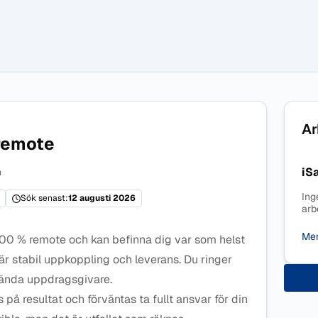
Ar
remote
iS
n
Ing
Sök senast:
12 augusti 2026
arb
Mer
100 % remote och kan befinna dig var som helst
är stabil uppkoppling och leverans. Du ringer
lkända uppdragsgivare.
på resultat och förväntas ta fullt ansvar för din