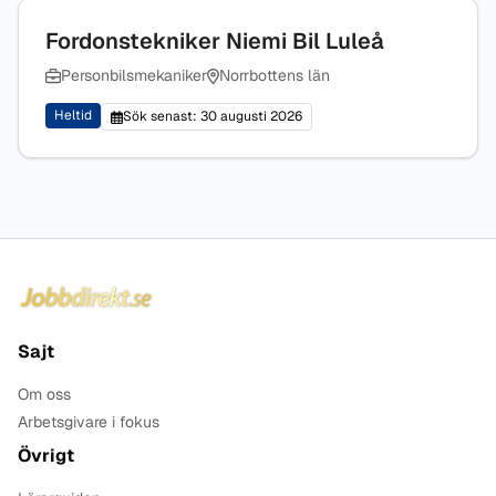
Fordonstekniker Niemi Bil Luleå
Personbilsmekaniker
Norrbottens län
Heltid
Sök senast: 30 augusti 2026
Sidfot
Sajt
Om oss
Arbetsgivare i fokus
Övrigt