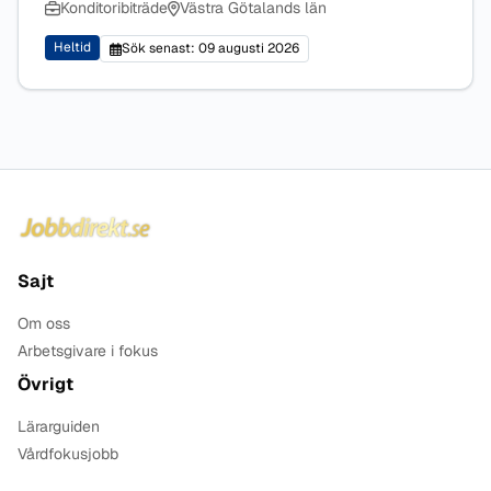
Konditoribiträde
Västra Götalands län
Heltid
Sök senast: 09 augusti 2026
Sidfot
Sajt
Om oss
Arbetsgivare i fokus
Övrigt
Lärarguiden
Vårdfokusjobb