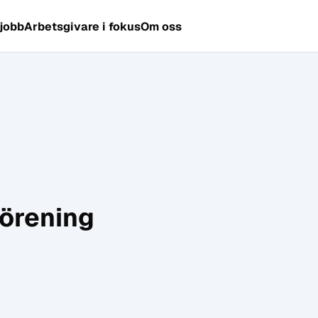
 jobb
Arbetsgivare i fokus
Om oss
örening