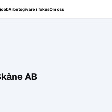
 jobb
Arbetsgivare i fokus
Om oss
 Skåne AB